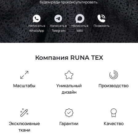
Будем рады проконсультировать.
Написать в
Написать в
Написать в
Позвонить
WhatsApp
Telegram
MAX
Компания RUNA TEX
Масштабы
Уникальный
Производство
дизайн
Эксклюзивные
Гарантии
Качество
ткани