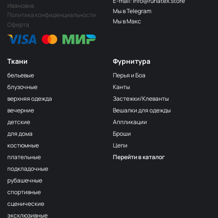
E-mail: info@runatex.store
Ивановна
Мы в Telegram
Политика конфиденциальности
Мы в Макс
Оферта
Ткани
Фурнитура
бельевые
Перья и Боа
блузочные
Канты
верхняя одежда
Застежки/Клеванты
вечерние
Вешалки для одежды
детские
Аппликации
для дома
Броши
костюмные
Цепи
плательные
Перейти в каталог
подкладочные
рубашечные
спортивные
сценические
эксклюзивные