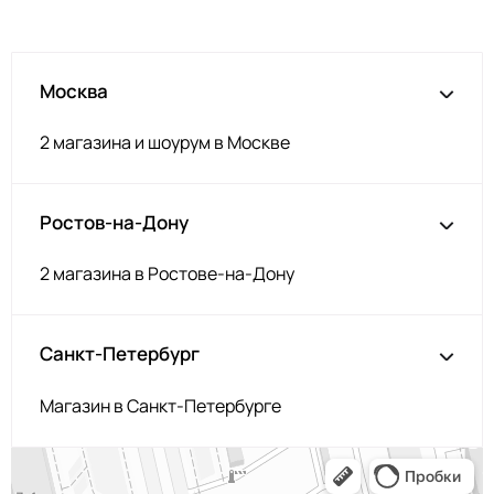
Розовый
ТУ305
Бирюза
ТУ307
Москва
Мятный
ТУ308
Голубой
ТУ309
2 магазина и шоурум в Москве
Пыльная бирюза
ТУ311
Аквамарин
ТУ318
Ростов-на-Дону
Белый
ТУ100
Зефир
ТУ106
2 магазина в Ростове-на-Дону
Св персик
ТУ113/1
Серо-зелёный
ТУ157/1
Санкт-Петербург
Жёлтый
ТУ122/1
Магазин в Санкт-Петербурге