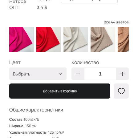
метров
ОПТ
3.4 $
Все 44 цветов
Цвет
Количество
Выбрать
Фуксия
ТУ161
Добавить в корзину
Красный
ТУ101
Крем
ТУ104
Общие характеристики
Беж
ТУ121
Состав:
100% х/б
Телесный
ТУ120
Ширина:
130 см
Удельная плотность:
125 гр/м²
Салатный
ТУ153