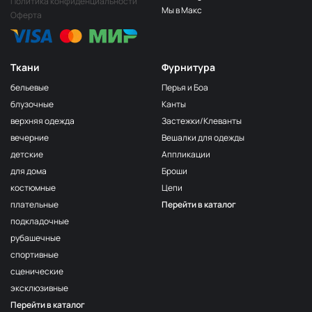
Политика конфиденциальности
Мы в Макс
Оферта
Ткани
Фурнитура
бельевые
Перья и Боа
блузочные
Канты
верхняя одежда
Застежки/Клеванты
вечерние
Вешалки для одежды
детские
Аппликации
для дома
Броши
костюмные
Цепи
плательные
Перейти в каталог
подкладочные
рубашечные
спортивные
сценические
эксклюзивные
Перейти в каталог