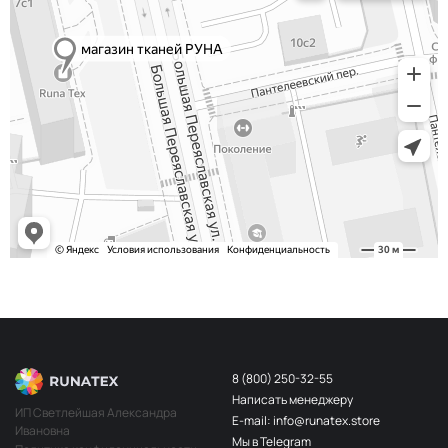
8 (800) 250-32-55
Написать менеджеру
ИП Светлейшая Александра
E-mail: info@runatex.store
Ивановна
Мы в Telegram