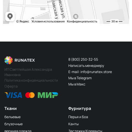
8 (800) 250-32-55
Написать менеджеру
ИП Светлейшая Александра
E-mail: info@runatex.store
Ивановна
Мы в Telegram
Политика конфиденциальности
Мы в Макс
Оферта
Ткани
Фурнитура
бельевые
Перья и Боа
блузочные
Канты
верхняя одежда
Застежки/Клеванты