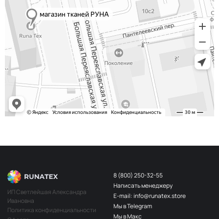
8 (800) 250-32-55
Написать менеджеру
ИП Светлейшая Александра
E-mail: info@runatex.store
Ивановна
Мы в Telegram
Политика конфиденциальности
Мы в Макс