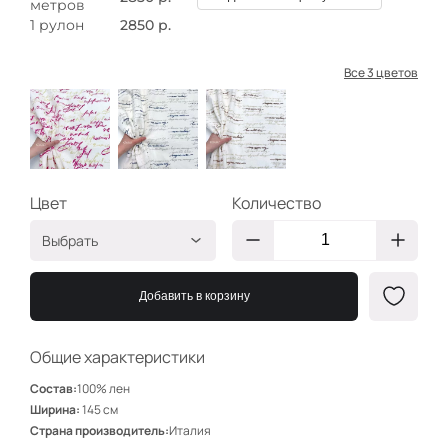
метров
1 рулон
2850 р.
Все 3 цветов
Цвет
Количество
Выбрать
Роз золото надписи
КЭ4940
Добавить в корзину
Тёмно-син серебр
КЭ4941
надписи
Беж золото надписи
КЭ4942
Общие характеристики
Состав:
100% лен
Ширина:
145 см
Страна производитель:
Италия