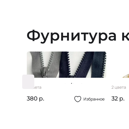
Фурнитура к
Молния ТТ№5/2 56см
Пугов
3 цвета
2 цвета
380 р.
32 р.
Избранное
Избранное