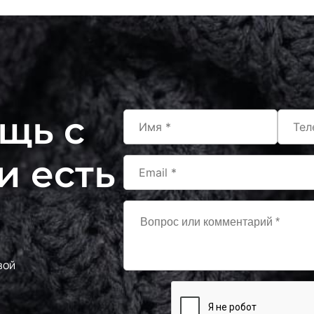
щь с
и есть
вой