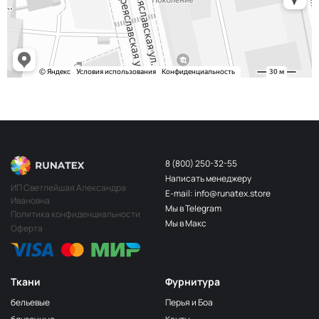
8 (800) 250-32-55
Написать менеджеру
ИП Светлейшая Александра
E-mail: info@runatex.store
Ивановна
Мы в Telegram
Политика конфиденциальности
Мы в Макс
Оферта
Ткани
Фурнитура
бельевые
Перья и Боа