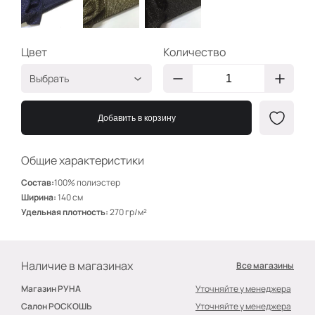
Цвет
Количество
Выбрать
Син/Золото
ТГ585
Добавить в корзину
Золото/Черн
ТГ582
Черный/Золото
ТГ584
Общие характеристики
Состав:
100% полиэстер
Ширина:
140 см
Удельная плотность:
270 гр/м²
Наличие в магазинах
Все магазины
Магазин РУНА
Уточняйте у менеджера
Салон РОСКОШЬ
Уточняйте у менеджера