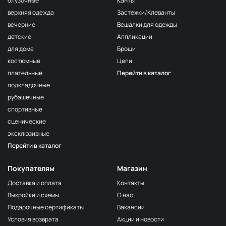
блузочные
Канты
верхняя одежда
Застежки/Клеванты
вечерние
Вешалки для одежды
детские
Аппликации
для дома
Броши
костюмные
Цепи
плательные
Перейти в каталог
подкладочные
рубашечные
спортивные
сценические
эксклюзивные
Перейти в каталог
Покупателям
Магазин
Доставка и оплата
Контакты
Выкройки и схемы
О нас
Подарочные сертификаты
Вакансии
Условия возврата
Акции и новости