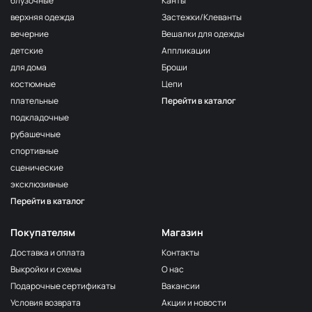
блузочные
Канты
верхняя одежда
Застежки/Клеванты
вечерние
Вешалки для одежды
детские
Аппликации
для дома
Броши
костюмные
Цепи
плательные
Перейти в каталог
подкладочные
рубашечные
спортивные
сценические
эксклюзивные
Перейти в каталог
Покупателям
Магазин
Доставка и оплата
Контакты
Выкройки и схемы
О нас
Подарочные сертификаты
Вакансии
Условия возврата
Акции и новости