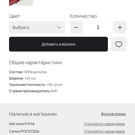
Цвет
Количество
Выбрать
Цветы на темн роз
ЭО425/1
Добавить в корзину
Общие характеристики
Состав:
100% вискоза
Ширина:
145 см
Удельная плотность:
155 гр/м²
Страна производитель:
КНР
Наличие в магазинах
Все магазины
Магазин РУНА
Уточняйте у менеджера
Салон РОСКОШЬ
Уточняйте у менеджера