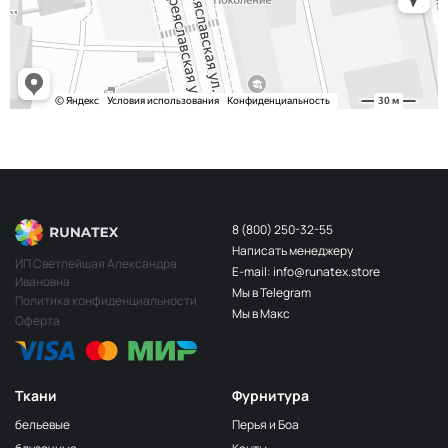
8 (800) 250-32-55
Написать менеджеру
ИП Светлейшая Александра
E-mail: info@runatex.store
Ивановна
Мы в Telegram
Политика конфиденциальности
Мы в Макс
Оферта
Ткани
Фурнитура
бельевые
Перья и Боа