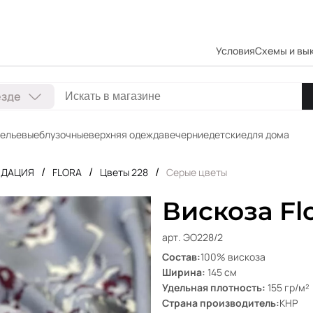
Условия
Схемы и вы
езде
ельевые
блузочные
верхняя одежда
вечерние
детские
для дома
/
/
/
ИДАЦИЯ
FLORA
Цветы 228
Серые цветы
Вискоза Fl
арт. ЭО228/2
Состав:
100% вискоза
Ширина:
145 см
Удельная плотность:
155 гр/м²
Страна производитель:
КНР