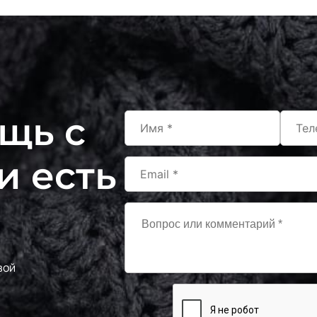
щь с
и есть
вой