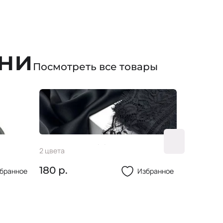
ани
Посмотреть все товары
Кружево #004 13см
Пугови
2 цвета
3 цвета
180 р.
23 р.
бранное
Избранное