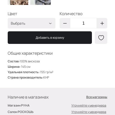
Цвет
Количество
Выбрать
Бежевые цветы
ЭО228/1
Добавить в корзину
Серые цветы
ЭО228/2
Общие характеристики
Состав:
100% вискоза
Ширина:
145 см
Удельная плотность:
155 гр/м²
Страна производитель:
КНР
Наличие в магазинах
Все магазины
Магазин РУНА
Уточняйте у менеджера
Салон РОСКОШЬ
Уточняйте у менеджера