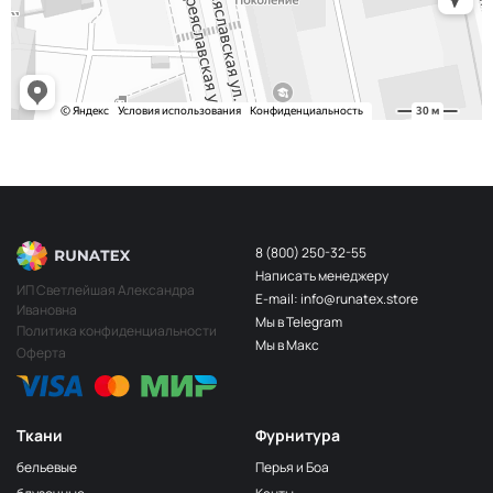
8 (800) 250-32-55
Написать менеджеру
ИП Светлейшая Александра
E-mail: info@runatex.store
Ивановна
Мы в Telegram
Политика конфиденциальности
Мы в Макс
Оферта
Ткани
Фурнитура
бельевые
Перья и Боа