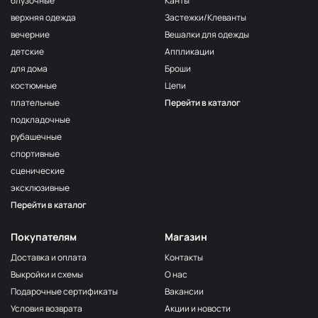
блузочные
Канты
верхняя одежда
Застежки/Клеванты
вечерние
Вешалки для одежды
детские
Аппликации
для дома
Броши
костюмные
Цепи
плательные
Перейти в каталог
подкладочные
рубашечные
спортивные
сценические
эксклюзивные
Перейти в каталог
Покупателям
Магазин
Доставка и оплата
Контакты
Выкройки и схемы
О нас
Подарочные сертификаты
Вакансии
Условия возврата
Акции и новости