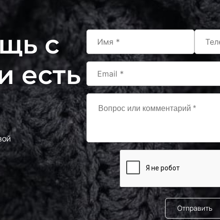
щь с
и есть
вой
Отправить