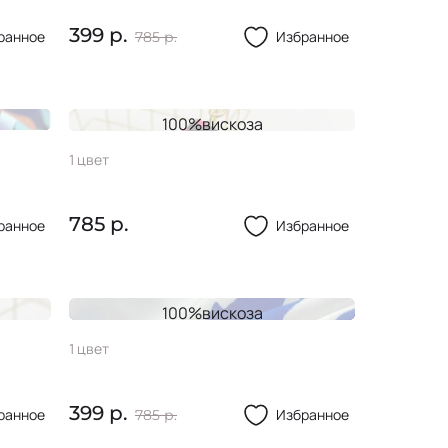
399 р.
ранное
Избранное
785 р.
100%вискоза
Вискоза FLORA Розочки
1 цвет
785 р.
ранное
Избранное
100%вискоза
Вискоза FLORA Зебра
1 цвет
399 р.
ранное
Избранное
785 р.