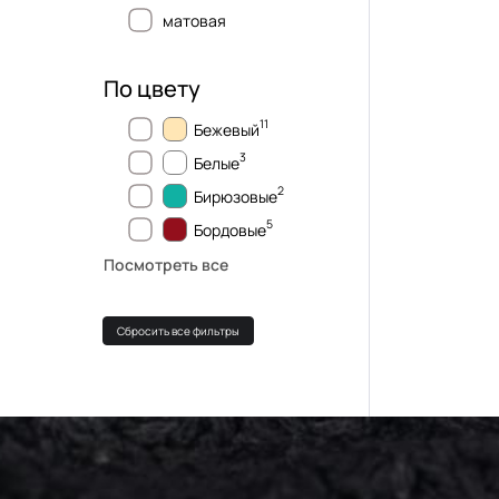
матовая
По цвету
11
Бежевый
3
Белые
2
Бирюзовые
5
Бордовые
Посмотреть все
Сбросить все фильтры