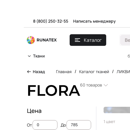
8 (800) 250-32-55
Написать менеджеру
Каталог
В
б
Ткани
/
/
Назад
Главная
Каталог тканей
ЛИКВ
FLORA
60
товаров
Цена
Вискоза
1 цвет
От
До