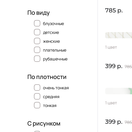
785 р.
По виду
блузочные
детские
женские
Вискоза
1 цвет
плательные
пятна
рубашечные
399 р.
785
По плотности
очень тонкая
средняя
Вискоза
1 цвет
тонкая
399 р.
С рисунком
785