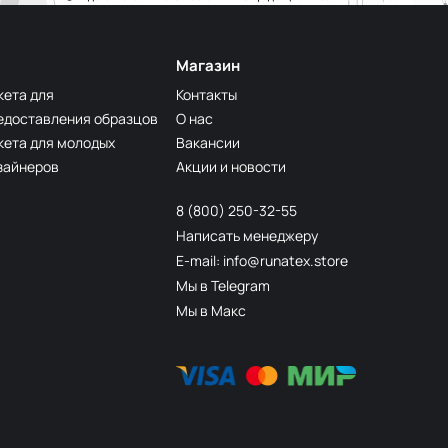
Магазин
кета для
Контакты
едоставления образцов
О нас
кета для молодых
Вакансии
зайнеров
Акции и новости
8 (800) 250-32-55
Написать менеджеру
E-mail: info@runatex.store
Мы в Telegram
Мы в Макс