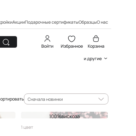
кройки
Акции
Подарочные сертификаты
Образцы
О нас
Войти
Избранное
Корзина
и другие
ортировать
Сначала новинки
100%вискоза
Вискоза FLORA
1 цвет