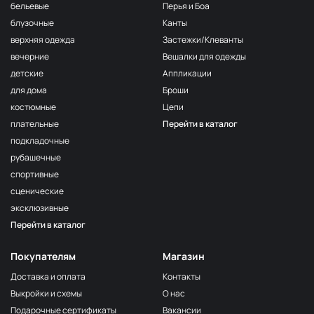
бельевые
Перья и Боа
блузочные
Канты
верхняя одежда
Застежки/Клеванты
вечерние
Вешалки для одежды
детские
Аппликации
для дома
Броши
костюмные
Цепи
плательные
Перейти в каталог
подкладочные
рубашечные
спортивные
сценические
эксклюзивные
Перейти в каталог
Покупателям
Магазин
Доставка и оплата
Контакты
Выкройки и схемы
О нас
Подарочные сертификаты
Вакансии