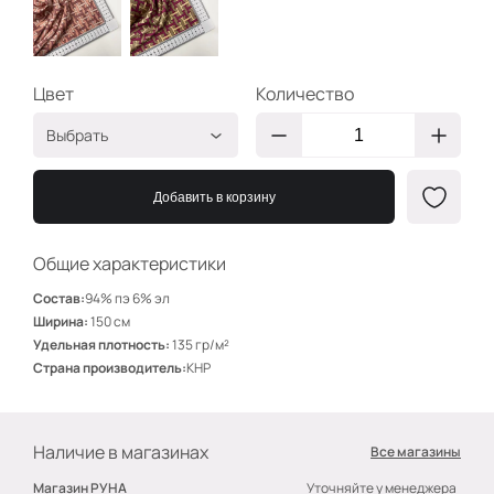
Цвет
Количество
Выбрать
НН на персик
ТА351/2
Добавить в корзину
НН на беж
ТА351/3
Общие характеристики
Состав:
94% пэ 6% эл
Ширина:
150 см
Удельная плотность:
135 гр/м²
Страна производитель:
КНР
Наличие в магазинах
Все магазины
Магазин РУНА
Уточняйте у менеджера