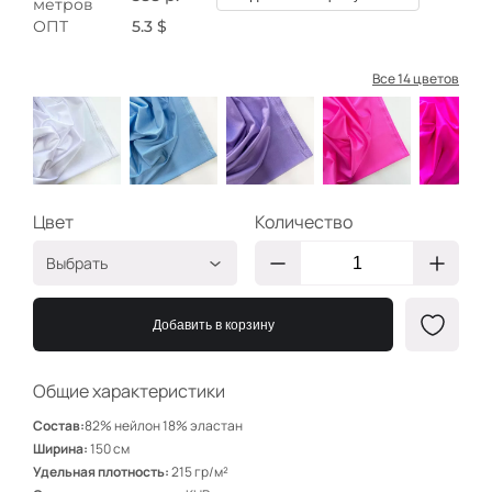
метров
ОПТ
5.3 $
Все 14 цветов
Цвет
Количество
Выбрать
Белый
ЛЦ301
Добавить в корзину
Голубой
ЛЦ302
Сирень
ЛЦ303
Общие характеристики
Розовый неон
ЛЦ304
Состав:
82% нейлон 18% эластан
Барби
ЛЦ308
Ширина:
150 см
Удельная плотность:
215 гр/м²
Коралловый неон
ЛЦ307