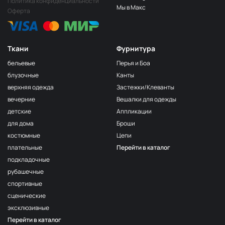
Политика конфиденциальности
Мы в Макс
Оферта
Ткани
Фурнитура
бельевые
Перья и Боа
блузочные
Канты
верхняя одежда
Застежки/Клеванты
вечерние
Вешалки для одежды
детские
Аппликации
для дома
Броши
костюмные
Цепи
плательные
Перейти в каталог
подкладочные
рубашечные
спортивные
сценические
эксклюзивные
Перейти в каталог