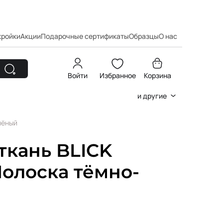
кройки
Акции
Подарочные сертификаты
Образцы
О нас
Войти
Избранное
Корзина
и другие
лёный
ткань BLICK
Полоска тёмно-