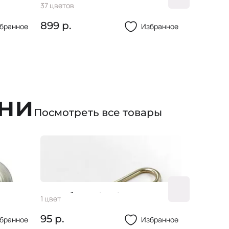
Сороче
MARSO
Тенсел CRINCLE Полоска
3 цвета
37 цветов
PRIME
коза
2
:85%тенсел 15%нейлон
825 р.
899 р.
бранное
Избранное
ани
Посмотреть все товары
Пуговица 44L
Караби
2 цвета
1 цвет
30 р.
95 р.
бранное
Избранное