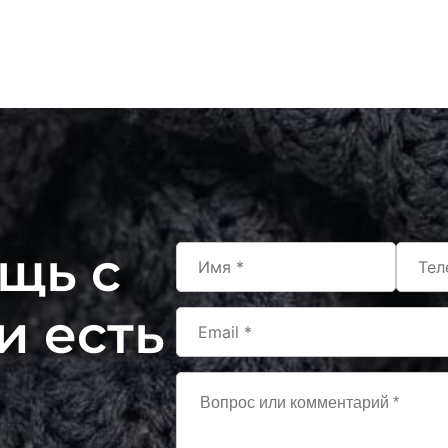
щь с
и есть