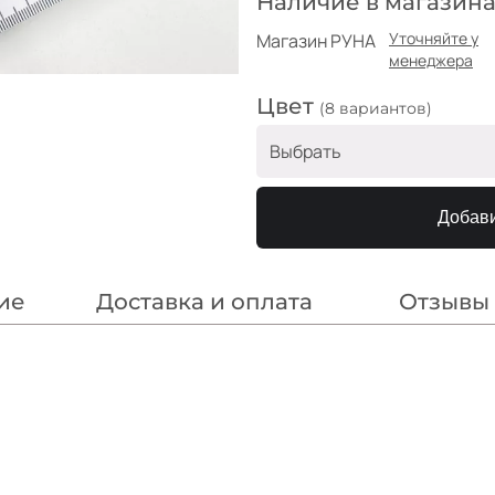
Наличие в магазина
Уточняйте у
Магазин РУНА
менеджера
Цвет
(8 вариантов)
Выбрать
Полоска розовый
Добави
Полоска крем
Полоска бирюза
ие
Доставка и оплата
Отзывы
Полоска персик
Полоска горчица
Полоска тёмно-зелёный
Полоска чёрный
Полоска тёмно-синий