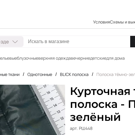
Условия
Схемы и вы
езде
ельевые
блузочные
верхняя одежда
вечерние
детские
для дома
/
/
/
ные ткани
Однотонные
BLICK полоска
Полоска тёмно-зе
Курточная 
полоска - 
зелёный
арт. РШ448