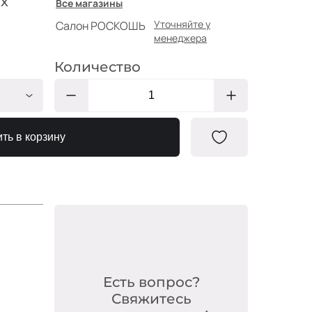
х
Все магазины
Уточняйте у
Салон РОСКОШЬ
менеджера
Количество
РШ447
ть в корзину
РШ441
РШ444
РШ443
РШ445
РШ448
РШ442
Есть вопрос?
РШ446
Свяжитесь