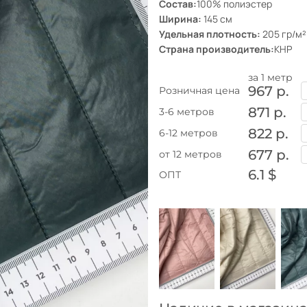
Состав:
100% полиэстер
Ширина:
145 см
Удельная плотность:
205 гр/м²
Страна производитель:
КНР
за 1 метр
967 р.
Розничная цена
871 р.
3-6 метров
822 р.
6-12 метров
677 р.
от 12 метров
6.1 $
ОПТ