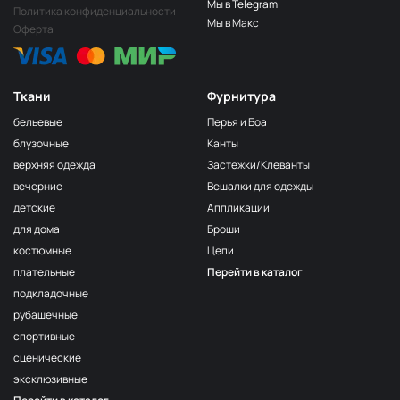
Мы в Telegram
Политика конфиденциальности
Мы в Макс
Оферта
Ткани
Фурнитура
бельевые
Перья и Боа
блузочные
Канты
верхняя одежда
Застежки/Клеванты
вечерние
Вешалки для одежды
детские
Аппликации
для дома
Броши
костюмные
Цепи
плательные
Перейти в каталог
подкладочные
рубашечные
спортивные
сценические
эксклюзивные