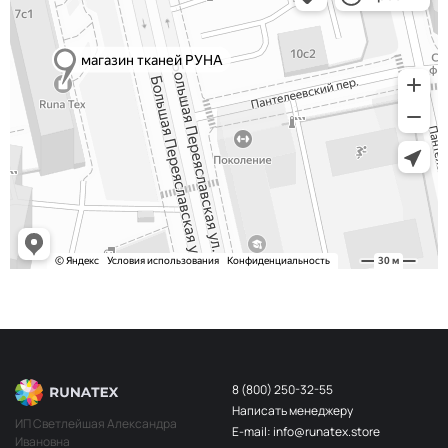
8 (800) 250-32-55
Написать менеджеру
ИП Светлейшая Александра
E-mail: info@runatex.store
Ивановна