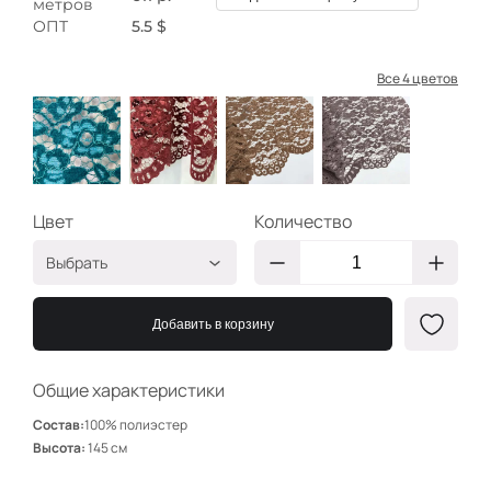
метров
ОПТ
5.5 $
Все 4 цветов
Цвет
Количество
Выбрать
Бирюза
КР3495
Добавить в корзину
Винный
КР3496
Песочный
КР3494
Общие характеристики
Серорозовый
КР3491
Состав:
100% полиэстер
Высота:
145 см