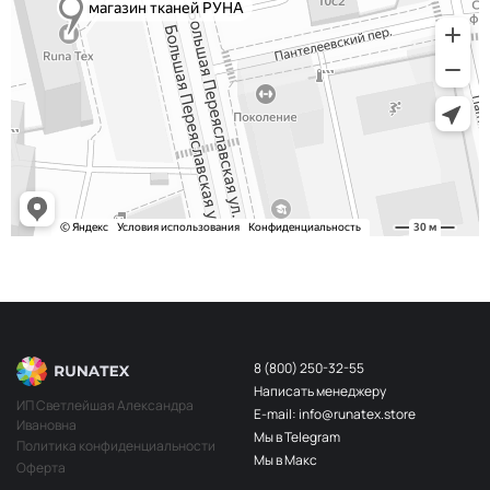
8 (800) 250-32-55
Написать менеджеру
ИП Светлейшая Александра
E-mail: info@runatex.store
Ивановна
Мы в Telegram
Политика конфиденциальности
Мы в Макс
Оферта