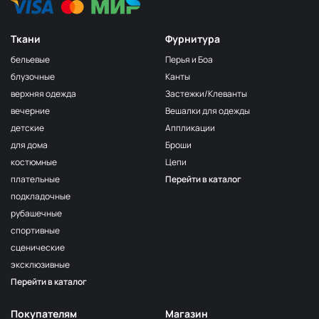
Ткани
Фурнитура
бельевые
Перья и Боа
блузочные
Канты
верхняя одежда
Застежки/Клеванты
вечерние
Вешалки для одежды
детские
Аппликации
для дома
Броши
костюмные
Цепи
плательные
Перейти в каталог
подкладочные
рубашечные
спортивные
сценические
эксклюзивные
Перейти в каталог
Покупателям
Магазин