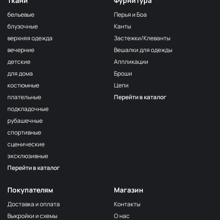
Ткани
Фурнитура
бельевые
Перья и Боа
блузочные
Канты
верхняя одежда
Застежки/Клеванты
вечерние
Вешалки для одежды
детские
Аппликации
для дома
Броши
костюмные
Цепи
плательные
Перейти в каталог
подкладочные
рубашечные
спортивные
сценические
эксклюзивные
Перейти в каталог
Покупателям
Магазин
Доставка и оплата
Контакты
Выкройки и схемы
О нас