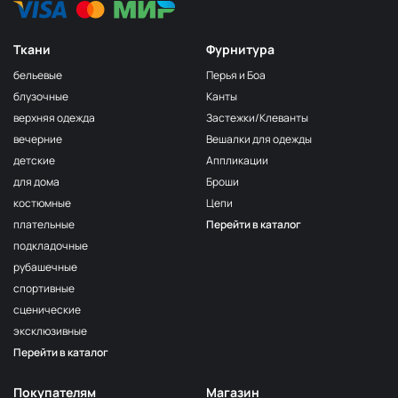
Ткани
Фурнитура
бельевые
Перья и Боа
блузочные
Канты
верхняя одежда
Застежки/Клеванты
вечерние
Вешалки для одежды
детские
Аппликации
для дома
Броши
костюмные
Цепи
плательные
Перейти в каталог
подкладочные
рубашечные
спортивные
сценические
эксклюзивные
Перейти в каталог
Покупателям
Магазин