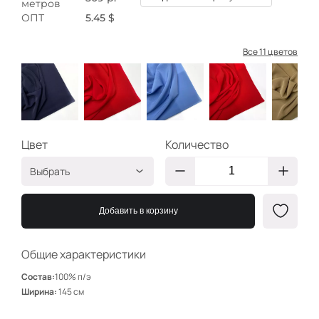
метров
ОПТ
5.45 $
Все 11 цветов
Цвет
Количество
Выбрать
Чернильный
КУ036/2
Добавить в корзину
Вишня
КУ073
Св голубой
КУ016
Общие характеристики
Красный
КУ025
Состав:
100% п/э
Бежево-коричневый
КУ076
Ширина:
145 см
Розовый персик
КУ014