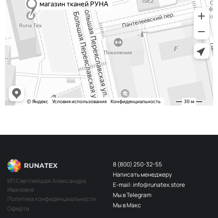
8 (800) 250-32-55
Написать менеджеру
ИП Светлейшая Александра
E-mail: info@runatex.store
Ивановна
Мы в Telegram
Политика конфиденциальности
Мы в Макс
Оферта