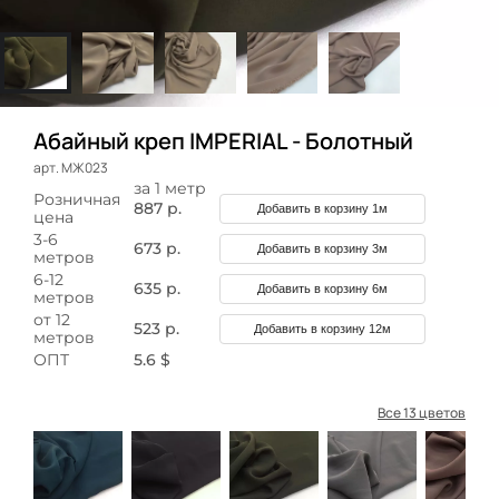
Абайный креп IMPERIAL - Болотный
арт. МЖ023
за 1 метр
Розничная
887 р.
Добавить в корзину 1м
цена
3-6
673 р.
Добавить в корзину 3м
метров
6-12
635 р.
Добавить в корзину 6м
метров
от 12
523 р.
Добавить в корзину 12м
метров
ОПТ
5.6 $
Все 13 цветов