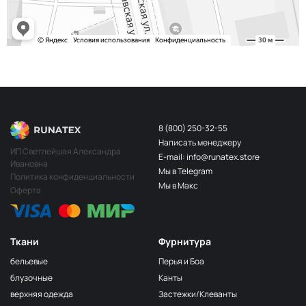
8 (800) 250-32-55
Написать менеджеру
ИП Светлейшая Александра
E-mail: info@runatex.store
Ивановна
Мы в Telegram
Политика конфиденциальности
Мы в Макс
Оферта
Ткани
Фурнитура
бельевые
Перья и Боа
блузочные
Канты
верхняя одежда
Застежки/Клеванты