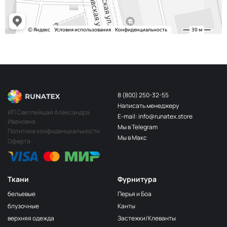
8 (800) 250-32-55
Написать менеджеру
ИП Светлейшая Александра
E-mail: info@runatex.store
Ивановна
Мы в Telegram
Политика конфиденциальности
Мы в Макс
Оферта
Ткани
Фурнитура
бельевые
Перья и Боа
блузочные
Канты
верхняя одежда
Застежки/Клеванты