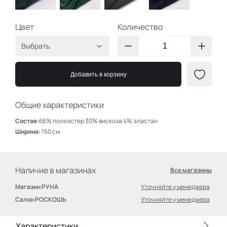
Цвет
Количество
Выбрать
Пыльный изумруд
ЭУ003
Добавить в корзину
Зелёный
ЭУ005
Угольный
ЭУ007
Общие характеристики
Тёмно-синий 2
ЭУ009
Состав:
66% полиэстер 30% вискоза 4% эластан
Ширина:
150 см
Наличие в магазинах
Все магазины
Магазин РУНА
Уточняйте у менеджера
Салон РОСКОШЬ
Уточняйте у менеджера
Характеристики