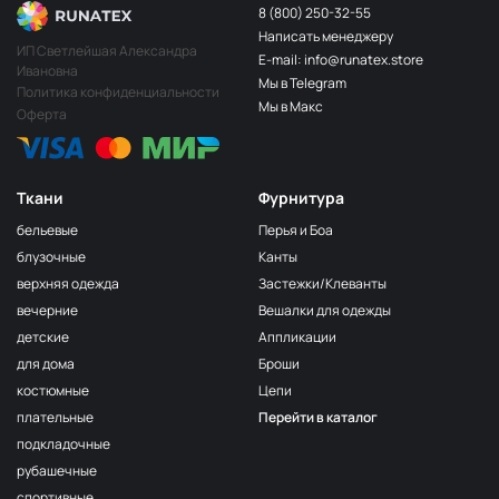
8 (800) 250-32-55
Написать менеджеру
ИП Светлейшая Александра
E-mail: info@runatex.store
Ивановна
Мы в Telegram
Политика конфиденциальности
Мы в Макс
Оферта
Ткани
Фурнитура
бельевые
Перья и Боа
блузочные
Канты
верхняя одежда
Застежки/Клеванты
вечерние
Вешалки для одежды
детские
Аппликации
для дома
Броши
костюмные
Цепи
плательные
Перейти в каталог
подкладочные
рубашечные
спортивные