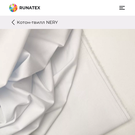
Котон-твилл NERY