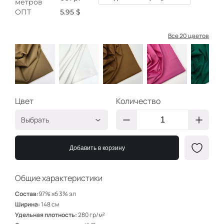
метров
ОПТ
5.95 $
Все 20 цветов
Цвет
Количество
Выбрать
Тёмн беж
ХУ216
Добавить в корзину
Экрю
ХУ210
Корица
ХУ301
Общие характеристики
Бабл гам
ХУ321
Состав:
97% хб 3% эл
Изумруд
ХУ302
Ширина:
148 см
Удельная плотность:
280 гр/м²
Фуксия
ХУ324