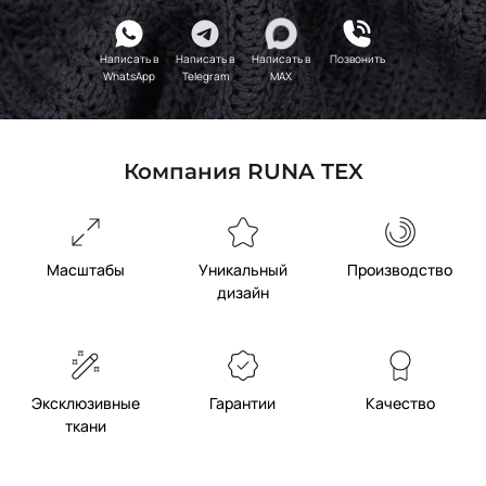
Индиго
ХУ320
Написать в
Написать в
Написать в
Позвонить
WhatsApp
Telegram
MAX
Компания RUNA TEX
Масштабы
Уникальный
Производство
дизайн
Эксклюзивные
Гарантии
Качество
ткани