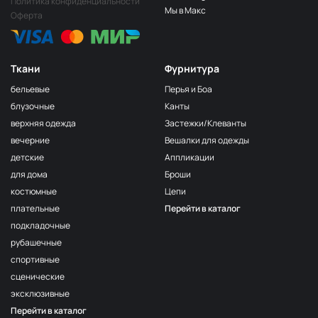
Политика конфиденциальности
Мы в Макс
Оферта
Ткани
Фурнитура
бельевые
Перья и Боа
блузочные
Канты
верхняя одежда
Застежки/Клеванты
вечерние
Вешалки для одежды
детские
Аппликации
для дома
Броши
костюмные
Цепи
плательные
Перейти в каталог
подкладочные
рубашечные
спортивные
сценические
эксклюзивные
Перейти в каталог