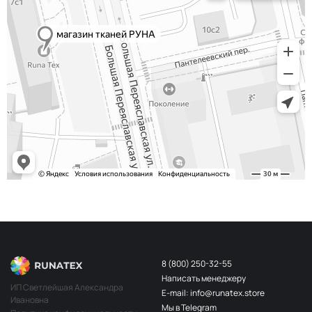
8 (800) 250-32-55
Написать менеджеру
ИП Светлейшая Александра
E-mail: info@runatex.store
Ивановна
Мы в Telegram