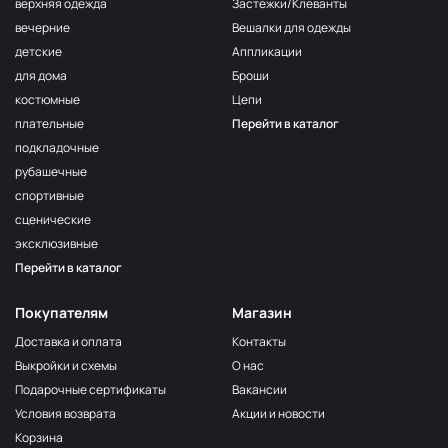
верхняя одежда
Застежки/Клеванты
вечерние
Вешалки для одежды
детские
Аппликации
для дома
Броши
костюмные
Цепи
плательные
Перейти в каталог
подкладочные
рубашечные
спортивные
сценические
эксклюзивные
Перейти в каталог
Покупателям
Магазин
Доставка и оплата
Контакты
Выкройки и схемы
О нас
Подарочные сертификаты
Вакансии
Условия возврата
Акции и новости
Корзина