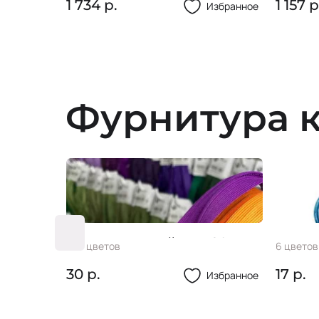
1 734 р.
1 157 р
Избранное
Избранное
Фурнитура к
ьника/
Молнии потайные 20 см
Пугов
386 цветов
6 цветов
30 р.
17 р.
Избранное
Избранное