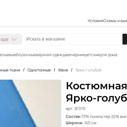
Условия
Схемы и вы
езде
ельевые
блузочные
верхняя одежда
вечерние
детские
для дома
/
/
/
мные ткани
Однотонные
Wave
Ярко-голубой
Костюмная
Ярко-голу
арт. ЗГ070
Состав:
73% полиэстер 22% вис
Ширина:
140 см