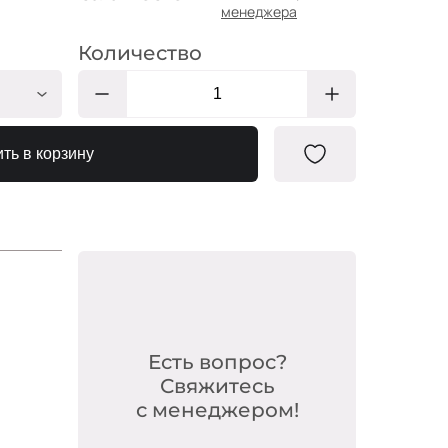
менеджера
Количество
ЗГ006
ть в корзину
ЗГ018
ЗГ010
ЗГ023
ЗГ029
ЗГ013
ЗГ012
Есть вопрос?
ЗГ003
Свяжитесь
с менеджером!
ЗГ007
ЗГ002