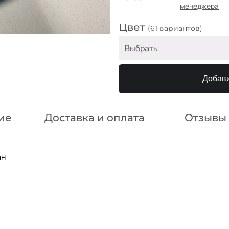
менеджера
Цвет
(61 вариантов)
Выбрать
Сиреневато-пудровый
Добави
Какао
Пудра
ие
Доставка и оплата
Отзывы
Голубой
Холодный беж
Телесный
ан
Белый
Желток
Горчица
Алый