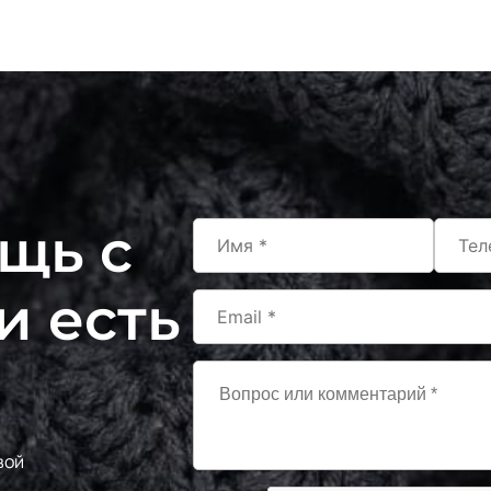
Олива
Нежн розов
Карамель
Салатный
Мята
Оливка
щь с
Пыльн бирюза
Бежевый
и есть
Синий
Яр. Оранж
Серобежевый
Банан
вой
Св сирень