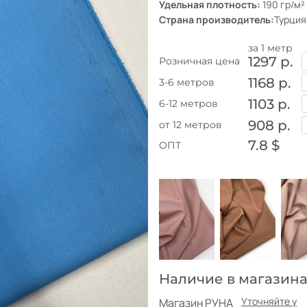
Удельная плотность:
190 гр/м²
Страна производитель:
Турция
за 1 метр
1297 р.
Розничная цена
1168 р.
3-6 метров
1103 р.
6-12 метров
908 р.
от 12 метров
7.8 $
ОПТ
Наличие в магазина
Уточняйте у
Магазин РУНА