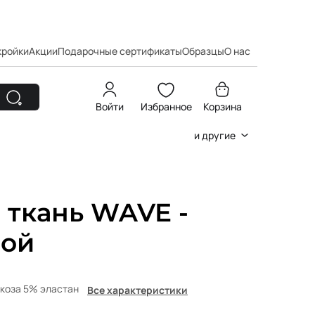
кройки
Акции
Подарочные сертификаты
Образцы
О нас
Войти
Избранное
Корзина
и другие
 ткань WAVE -
бой
коза 5% эластан
Все характеристики