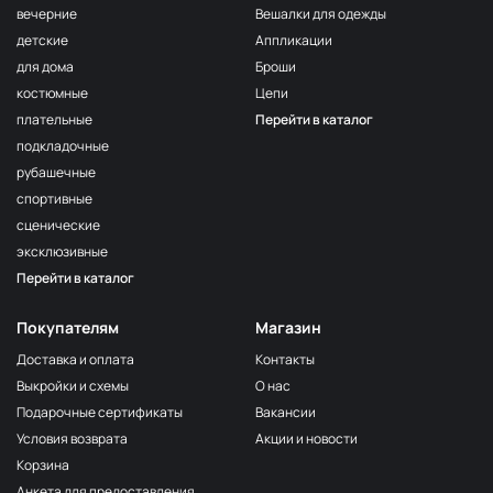
вечерние
Вешалки для одежды
детские
Аппликации
для дома
Броши
костюмные
Цепи
плательные
Перейти в каталог
подкладочные
рубашечные
спортивные
сценические
эксклюзивные
Перейти в каталог
Покупателям
Магазин
Доставка и оплата
Контакты
Выкройки и схемы
О нас
Подарочные сертификаты
Вакансии
Условия возврата
Акции и новости
Корзина
Анкета для предоставления