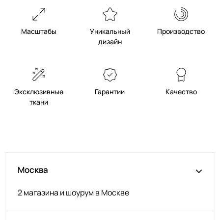
Розовый
ЗГ059
Серый
ЗГ061
Масштабы
Уникальный
Производство
Темный беж
ЗГ048
дизайн
Яр розовый
ЗГ044
Серо-оливковый
ЗГ043
Беж
ЗГ001
Эксклюзивные
Гарантии
Качество
Св.серый
ЗГ041
ткани
Кэмел
ЗГ046
Корица
ЗГ051
Горький шоколад
ЗГ039
Сирень
ЗГ052
Москва
Олива
ЗГ034
2 магазина и шоурум в Москве
Нежн розов
ЗГ060
Карамель
ЗГ056