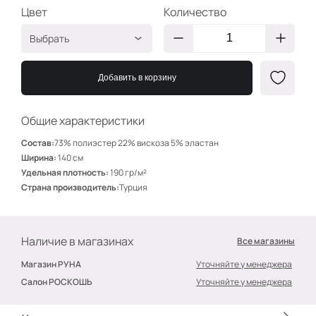
Цвет
Количество
Выбрать
Сиреневато-
ЗГ006
пудровый
Добавить в корзину
Какао
ЗГ018
Пудра
ЗГ010
Общие характеристики
Голубой
ЗГ023
Состав:
73% полиэстер 22% вискоза 5% эластан
Ширина:
140 см
Холодный беж
ЗГ029
Удельная плотность:
190 гр/м²
Телесный
ЗГ013
Страна производитель:
Турция
Белый
ЗГ012
Желток
ЗГ003
Наличие в магазинах
Все магазины
Горчица
ЗГ007
Магазин РУНА
Уточняйте у менеджера
Алый
ЗГ002
Салон РОСКОШЬ
Уточняйте у менеджера
Хаки
ЗГ017