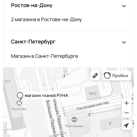
Ростов-на-Дону
Салатный
ЗГ058
Мята
ЗГ037
2 магазина в Ростове-на-Дону
Оливка
ЗГ032
Пыльн бирюза
ЗГ045
Санкт-Петербург
Бежевый
ЗГ040
Магазин в Санкт-Петербурге
Синий
ЗГ021
Яр. Оранж
ЗГ020
Серобежевый
ЗГ014
Банан
ЗГ062
Св сирень
ЗГ063
Ментол
ЗГ050
Зелёный
ЗГ047
Неон салатн
ЗГ065
Розов крем
ЗГ068