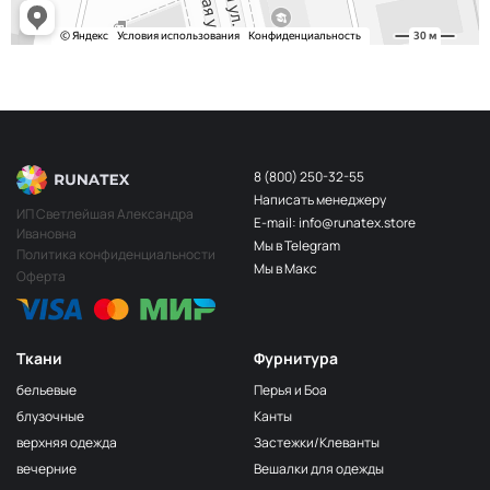
Сирень
ЗГ074
Фиолет
ЗГ073
Розовый
ЗГ072
Зелёный
ЗГ069
8 (800) 250-32-55
Бирюза
ЗГ071
Написать менеджеру
ИП Светлейшая Александра
Ярко-голубой
ЗГ070
E-mail: info@runatex.store
Ивановна
Мы в Telegram
Коричневый
ЗГ009
Политика конфиденциальности
Мы в Макс
Оферта
Бежевая пудра
ЗГ064
Ткани
Фурнитура
бельевые
Перья и Боа
блузочные
Канты
верхняя одежда
Застежки/Клеванты
вечерние
Вешалки для одежды