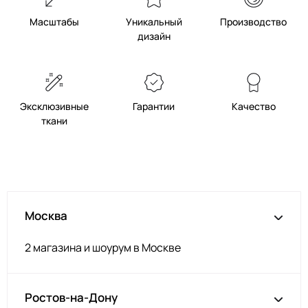
Серый
ЗГ061
Масштабы
Уникальный
Производство
Темный беж
ЗГ048
дизайн
Яр розовый
ЗГ044
Серо-оливковый
ЗГ043
Беж
ЗГ001
Эксклюзивные
Гарантии
Качество
Св.серый
ЗГ041
ткани
Кэмел
ЗГ046
Корица
ЗГ051
Горький шоколад
ЗГ039
Сирень
ЗГ052
Москва
Олива
ЗГ034
2 магазина и шоурум в Москве
Нежн розов
ЗГ060
Карамель
ЗГ056
Ростов-на-Дону
Салатный
ЗГ058