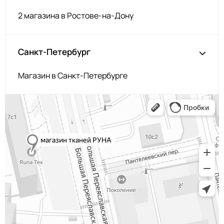
Мята
ЗГ037
2 магазина в Ростове-на-Дону
Оливка
ЗГ032
Пыльн бирюза
ЗГ045
Санкт-Петербург
Бежевый
ЗГ040
Магазин в Санкт-Петербурге
Синий
ЗГ021
Яр. Оранж
ЗГ020
Серобежевый
ЗГ014
Банан
ЗГ062
Св сирень
ЗГ063
Ментол
ЗГ050
Зелёный
ЗГ047
Неон салатн
ЗГ065
Розов крем
ЗГ068
Корица
ЗГ067