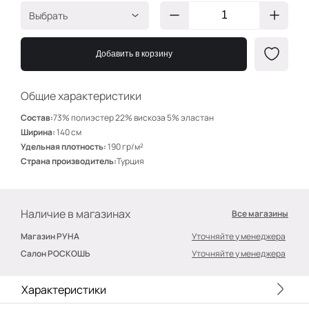
Выбрать
Сиреневато-
ЗГ006
пудровый
Добавить в корзину
Какао
ЗГ018
Пудра
ЗГ010
Общие характеристики
Голубой
ЗГ023
Состав:
73% полиэстер 22% вискоза 5% эластан
Ширина:
140 см
Холодный беж
ЗГ029
Удельная плотность:
190 гр/м²
Телесный
ЗГ013
Страна производитель:
Турция
Белый
ЗГ012
Желток
ЗГ003
Наличие в магазинах
Все магазины
Горчица
ЗГ007
Магазин РУНА
Уточняйте у менеджера
Алый
ЗГ002
Салон РОСКОШЬ
Уточняйте у менеджера
Хаки
ЗГ017
Характеристики
Синий
ЗГ015