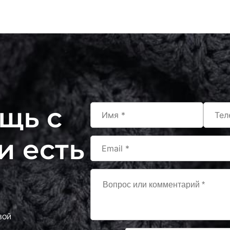
щь с
и есть
вой