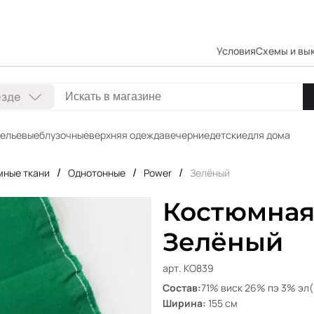
Условия
Схемы и вы
езде
ельевые
блузочные
верхняя одежда
вечерние
детские
для дома
/
/
/
мные ткани
Однотонные
Power
Зелёный
Костюмная
Зелёный
арт. КО839
Состав:
71% виск 26% пэ 3% э
Ширина:
155 см