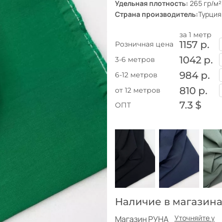
Удельная плотность:
265 гр/м²
Страна производитель:
Турция
за 1 метр
1157 р.
Розничная цена
1042 р.
3-6 метров
984 р.
6-12 метров
810 р.
от 12 метров
7.3 $
ОПТ
Наличие в магазина
Уточняйте у
Магазин РУНА