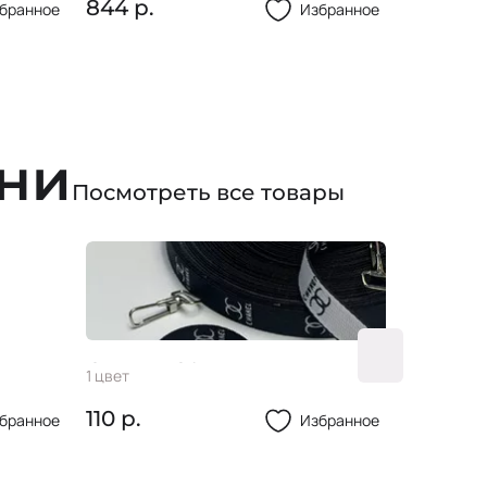
899 р.
844 р.
бранное
Избранное
ани
Посмотреть все товары
Стропа 20мм
Пуг-цa
1 цвет
4 цвета
110 р.
12 р.
бранное
Избранное