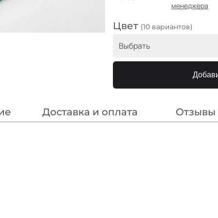
менеджера
Цвет
(10 вариантов)
Выбрать
Черный
Добави
Тем синий
Пыл зеленый
ие
Доставка и оплата
Отзывы
Кэмел
Грейпфрут
Зелёный
Электрик
Фуксия
Белый 2
Мокко