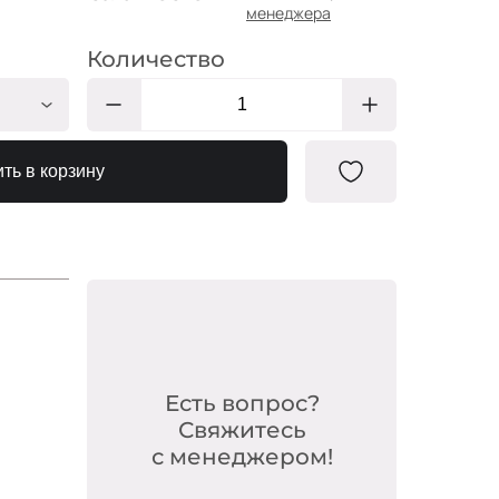
менеджера
Количество
КО833
ть в корзину
КО832
КО829
КО831
КО838
КО839
КО836
Есть вопрос?
КО837
Свяжитесь
с менеджером!
КО834/1
КО835