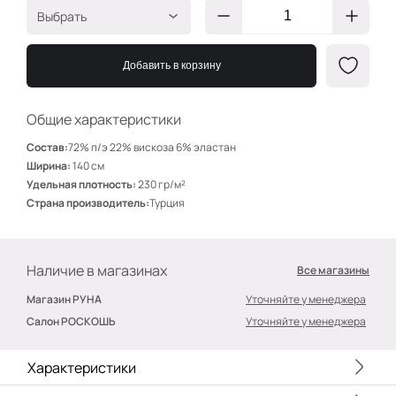
Выбрать
Черный
ЯЯ113
Добавить в корзину
Розово-серый
ЯЯ116
Кофе
ЯЯ117
Общие характеристики
Горчица
ЯЯ104
Состав:
72% п/э 22% вискоза 6% эластан
Фуксия
ЯЯ108
Ширина:
140 см
Удельная плотность:
230 гр/м²
Карамель
ЯЯ106
Страна производитель:
Турция
Айвори
ЯЯ112
Песочный
ЯЯ115
Наличие в магазинах
Все магазины
Кэмел
ЯЯ105
Магазин РУНА
Уточняйте у менеджера
Небесно-голубой
ЯЯ114
Салон РОСКОШЬ
Уточняйте у менеджера
Беж
ЯЯ111
Пудра
ЯЯ109
Характеристики
Фиалка
ЯЯ132