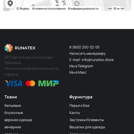
8 (800) 250-32-55
Написать менеджеру
ИП Светлейшая Александра
E-mail: info@runatex.store
Ивановна
Мы в Telegram
Политика конфиденциальности
Мы в Макс
Оферта
Ткани
Фурнитура
бельевые
Перья и Боа
блузочные
Канты
верхняя одежда
Застежки/Клеванты
вечерние
Вешалки для одежды