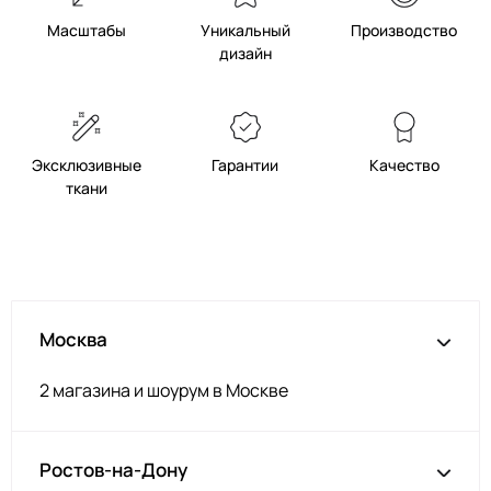
Светло серый
ЯЯ121/1
Масштабы
Уникальный
Производство
Оливковый
ЯЯ123/1
дизайн
Серый
ЯЯ126/1
Кэмел
ЯЯ137
Песочный
ЯЯ115/3
Эксклюзивные
Гарантии
Качество
ткани
Олива
ЯЯ101/2
карамель
ЯЯ106/1
Москва
2 магазина и шоурум в Москве
Ростов-на-Дону