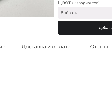
Цвет
(20 вариантов)
Выбрать
Горчица
Добави
Фиалка
Шампань
ие
Доставка и оплата
Отзывы
Беж
Капучино
Тёмная бирюза
Какао
Кэмел
Пион
Пудра
Бирюза