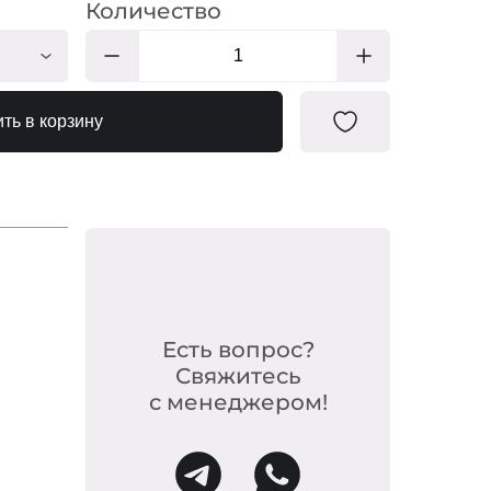
Количество
СЙ143
ть в корзину
СЙ138
СЙ167
СЙ229
СЙ219
СЙ147
СЙ233
Есть вопрос?
СЙ165
Свяжитесь
с менеджером!
СЙ265
СЙ103/1
СЙ264