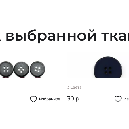
 выбранной тк
ица 26L
Пуг-ца МА106 32L
3 цвета
30 р.
Избранное
Из