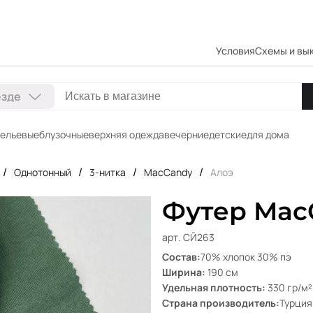
Условия
Схемы и вы
езде
ельевые
блузочные
верхняя одежда
вечерние
детские
для дома
/
/
/
/
Однотонный
3-нитка
MacCandy
Алоэ
Футер Mac
арт. СЙ263
Состав:
70% хлопок 30% пэ
Ширина:
190 см
Удельная плотность:
330 гр/м²
Страна производитель:
Турция