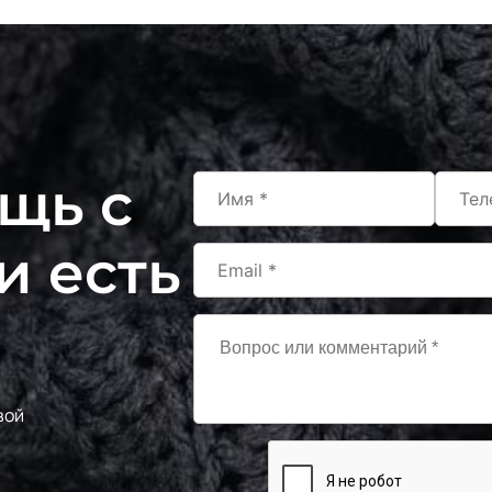
щь с
и есть
вой