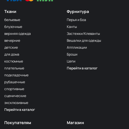
Ткани
Фурнитура
бельевые
Перья и Боа
блузочные
Канты
верхняя одежда
Застежки/Клеванты
вечерние
Вешалки для одежды
детские
Аппликации
для дома
Броши
костюмные
Цепи
плательные
Перейти в каталог
подкладочные
рубашечные
спортивные
сценические
эксклюзивные
Перейти в каталог
Покупателям
Магазин