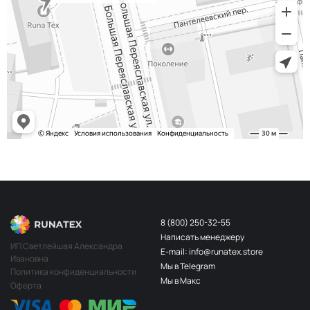
8 (800) 250-32-55
Написать менеджеру
ИП Светлейшая Александра
E-mail: info@runatex.store
Ивановна
Мы в Telegram
Политика конфиденциальности
Мы в Макс
Оферта