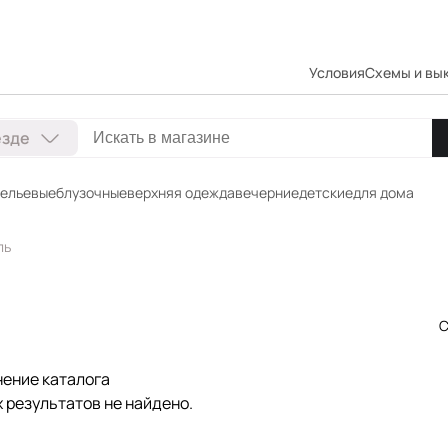
Условия
Схемы и вы
езде
ельевые
блузочные
верхняя одежда
вечерние
детские
для дома
ль
С
нение каталога
 результатов не найдено.