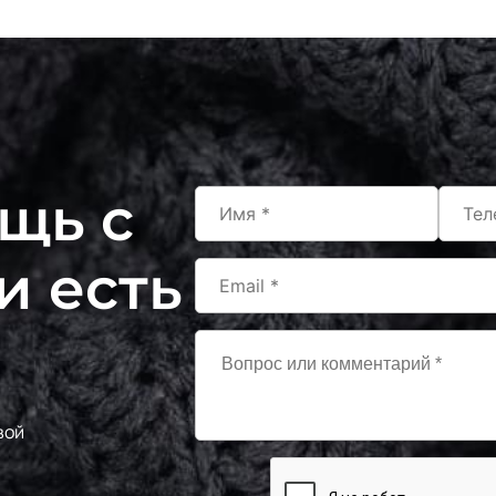
щь с
и есть
вой