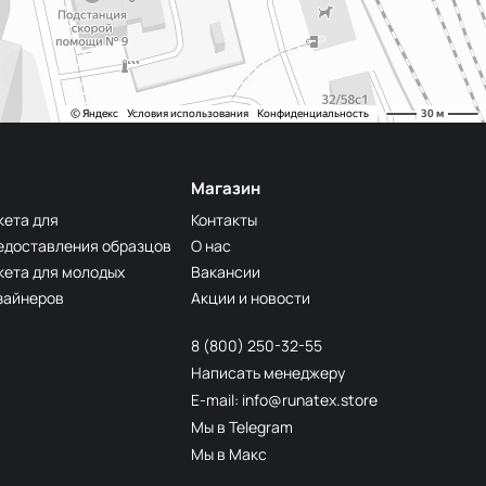
Магазин
кета для
Контакты
едоставления образцов
О нас
кета для молодых
Вакансии
зайнеров
Акции и новости
8 (800) 250-32-55
Написать менеджеру
E-mail: info@runatex.store
Мы в Telegram
Мы в Макс