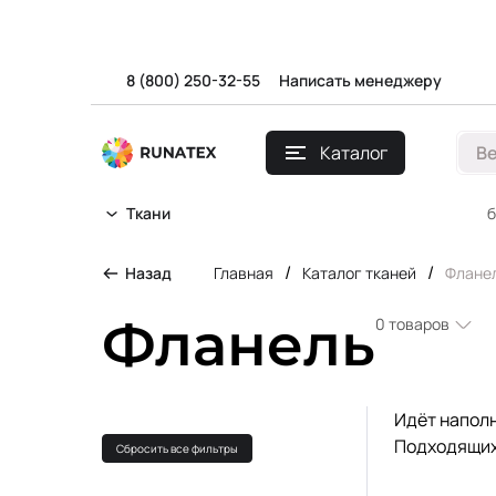
8 (800) 250-32-55
Написать менеджеру
Каталог
В
б
Ткани
/
/
Назад
Главная
Каталог тканей
Флане
Фланель
0
товаров
Идёт напол
Подходящих
Сбросить все фильтры