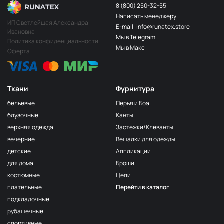
8 (800) 250-32-55
Написать менеджеру
ИП Светлейшая Александра
E-mail: info@runatex.store
Ивановна
Мы в Telegram
Политика конфиденциальности
Мы в Макс
Оферта
Ткани
Фурнитура
бельевые
Перья и Боа
блузочные
Канты
верхняя одежда
Застежки/Клеванты
вечерние
Вешалки для одежды
детские
Аппликации
для дома
Броши
костюмные
Цепи
плательные
Перейти в каталог
подкладочные
рубашечные
спортивные