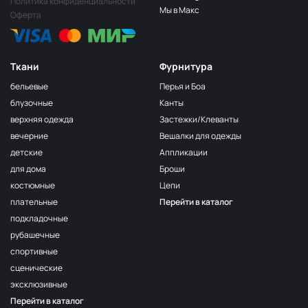
Политика конфиденциальности
Песочный
ДЛ203
Мы в Макс
Оферта
Светло-бежевый
ДЛ204
Капучино
ДЛ205
Ткани
Фурнитура
Охра
ДЛ208
бельевые
Перья и Боа
Светло-серый
ДЛ209
блузочные
Канты
верхняя одежда
Застежки/Клеванты
Светло-голубой
ДЛ210
вечерние
Вешалки для одежды
Голубой
ДЛ211
детские
Аппликации
Серый
ДЛ212
для дома
Броши
костюмные
Цепи
Серо лиловый
ДЛ213
плательные
Перейти в каталог
Серо-бежевый
ДЛ217
подкладочные
Синий
ДЛ224
рубашечные
спортивные
Черный
ДЛ226
сценические
пыльно голубой
ДЛ603/1
эксклюзивные
Перейти в каталог
светлая пудра
ДЛ317/1