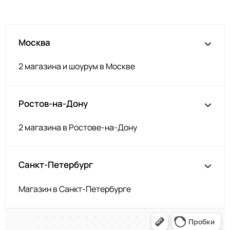
Св пудра
ДЛ317
Телесный
ДЛ312
Москва
Лайм
ДЛ341
Ментол
ДЛ340
2 магазина и шоурум в Москве
Олива
ДЛ344
Голубой
ДЛ601
Ростов-на-Дону
Пудра
ДЛ605
Фуксия
ДЛ303
2 магазина в Ростове-на-Дону
Горчица
ДЛ611
Серый
ДЛ610
Санкт-Петербург
Тёмная пудра
ДЛ362
Магазин в Санкт-Петербурге
Изумруд
ДЛ519
Тёмно-серый
ДЛ514
Песочный
ДЛ608