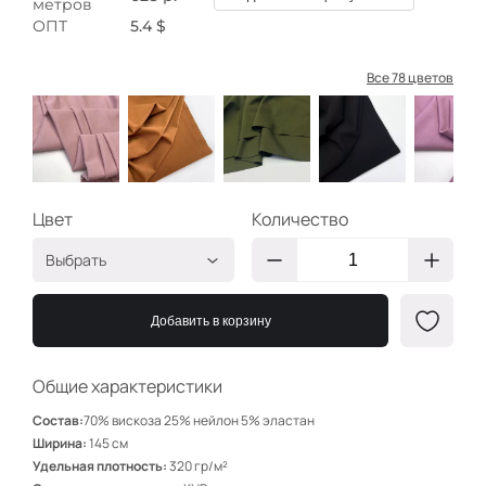
метров
ОПТ
5.4 $
Все 78 цветов
Цвет
Количество
Выбрать
Св. Пудра 4
ДЛ646
Добавить в корзину
Карамель
ДЛ613
Олива
ДЛ517
Общие характеристики
Черный
ДЛ641
Состав:
70% вискоза 25% нейлон 5% эластан
Роз. пудра 6
ДЛ661
Ширина:
145 см
Удельная плотность:
320 гр/м²
Пудра
ДЛ664