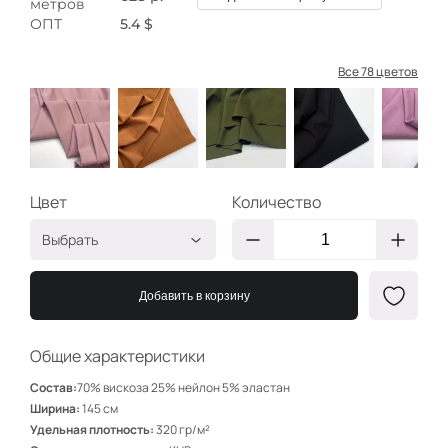
метров
ОПТ
5.4 $
Все 78 цветов
Цвет
Количество
Выбрать
Св. Пудра 4
ДЛ646
Добавить в корзину
Карамель
ДЛ613
Олива
ДЛ517
Общие характеристики
Черный
ДЛ641
Состав:
70% вискоза 25% нейлон 5% эластан
Роз. пудра 6
ДЛ661
Ширина:
145 см
Удельная плотность:
320 гр/м²
Пудра
ДЛ664