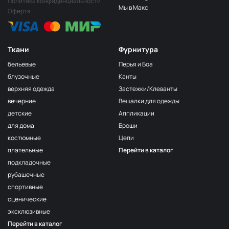
Политика конфиденциальности
Песочный
ДЛ203
Мы в Макс
Оферта
Светло-бежевый
ДЛ204
Капучино
ДЛ205
Ткани
Фурнитура
Охра
ДЛ208
бельевые
Перья и Боа
Светло-серый
ДЛ209
блузочные
Канты
верхняя одежда
Застежки/Клеванты
Светло-голубой
ДЛ210
вечерние
Вешалки для одежды
Голубой
ДЛ211
детские
Аппликации
Серый
ДЛ212
для дома
Броши
костюмные
Цепи
Серо лиловый
ДЛ213
плательные
Перейти в каталог
Серо-бежевый
ДЛ217
подкладочные
Синий
ДЛ224
рубашечные
спортивные
Черный
ДЛ226
сценические
пыльно голубой
ДЛ603/1
эксклюзивные
Перейти в каталог
светлая пудра
ДЛ317/1