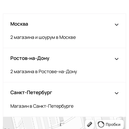
Св пудра
ДЛ317
Телесный
ДЛ312
Москва
Лайм
ДЛ341
Ментол
ДЛ340
2 магазина и шоурум в Москве
Олива
ДЛ344
Голубой
ДЛ601
Ростов-на-Дону
Пудра
ДЛ605
Фуксия
ДЛ303
2 магазина в Ростове-на-Дону
Горчица
ДЛ611
Серый
ДЛ610
Санкт-Петербург
Тёмная пудра
ДЛ362
Магазин в Санкт-Петербурге
Изумруд
ДЛ519
Тёмно-серый
ДЛ514
Песочный
ДЛ608