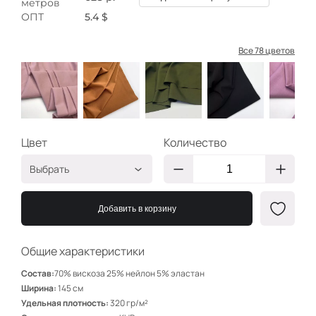
метров
ОПТ
5.4 $
Все 78 цветов
Цвет
Количество
Выбрать
Св. Пудра 4
ДЛ646
Добавить в корзину
Карамель
ДЛ613
Олива
ДЛ517
Общие характеристики
Черный
ДЛ641
Состав:
70% вискоза 25% нейлон 5% эластан
Роз. пудра 6
ДЛ661
Ширина:
145 см
Удельная плотность:
320 гр/м²
Пудра
ДЛ664