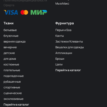
Политика конфиденциальности
Песочный
ДЛ203
Мы в Макс
Оферта
Светло-бежевый
ДЛ204
Капучино
ДЛ205
Ткани
Фурнитура
Охра
ДЛ208
бельевые
Перья и Боа
Светло-серый
ДЛ209
блузочные
Канты
верхняя одежда
Застежки/Клеванты
Светло-голубой
ДЛ210
вечерние
Вешалки для одежды
Голубой
ДЛ211
детские
Аппликации
Серый
ДЛ212
для дома
Броши
костюмные
Цепи
Серо лиловый
ДЛ213
плательные
Перейти в каталог
Серо-бежевый
ДЛ217
подкладочные
Синий
ДЛ224
рубашечные
спортивные
Черный
ДЛ226
сценические
пыльно голубой
ДЛ603/1
эксклюзивные
Перейти в каталог
светлая пудра
ДЛ317/1