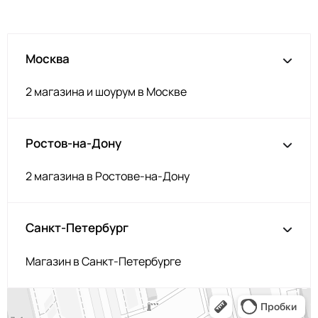
Св пудра
ДЛ317
Телесный
ДЛ312
Москва
Лайм
ДЛ341
Ментол
ДЛ340
2 магазина и шоурум в Москве
Олива
ДЛ344
Голубой
ДЛ601
Ростов-на-Дону
Пудра
ДЛ605
Фуксия
ДЛ303
2 магазина в Ростове-на-Дону
Горчица
ДЛ611
Серый
ДЛ610
Санкт-Петербург
Тёмная пудра
ДЛ362
Магазин в Санкт-Петербурге
Изумруд
ДЛ519
Тёмно-серый
ДЛ514
Песочный
ДЛ608