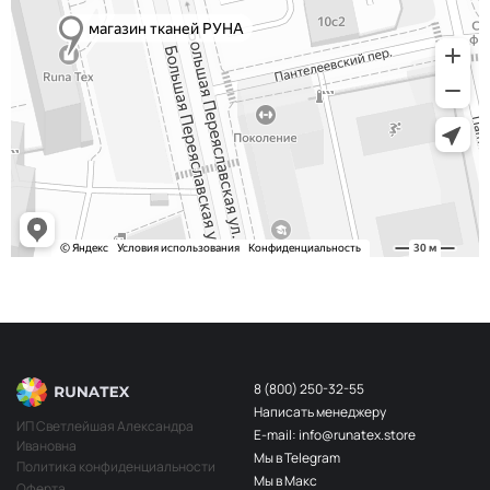
8 (800) 250-32-55
Написать менеджеру
ИП Светлейшая Александра
E-mail: info@runatex.store
Ивановна
Мы в Telegram
Политика конфиденциальности
Мы в Макс
Оферта