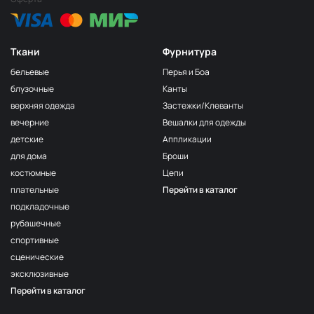
Ткани
Фурнитура
бельевые
Перья и Боа
блузочные
Канты
верхняя одежда
Застежки/Клеванты
вечерние
Вешалки для одежды
детские
Аппликации
для дома
Броши
костюмные
Цепи
плательные
Перейти в каталог
подкладочные
рубашечные
спортивные
сценические
эксклюзивные
Перейти в каталог