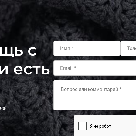
щь с
и есть
вой