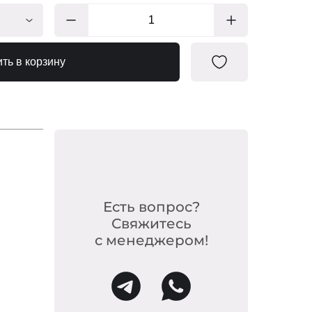
АФ501
ть в корзину
АФ502
АФ505
АФ503
АФ504
Есть вопрос?
Свяжитесь
с менеджером!