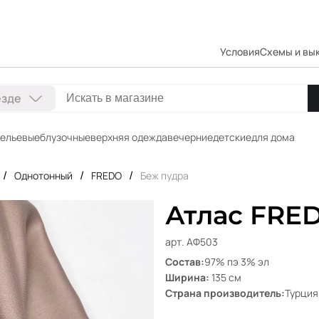
Условия
Схемы и вы
езде
ельевые
блузочные
верхняя одежда
вечерние
детские
для дома
/
/
/
Однотонный
FREDO
Беж пудра
Атлас FRED
арт. АФ503
Состав:
97% пэ 3% эл
Ширина:
135 см
Страна производитель:
Турция