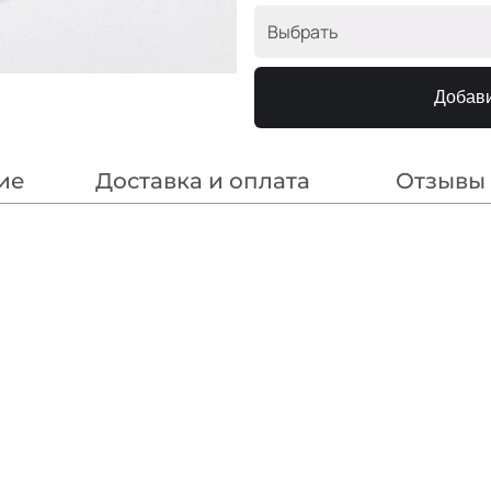
Выбрать
Чёрный
Добави
Айвори
Розовый
ие
Доставка и оплата
Отзывы
Беж пудра
Крем