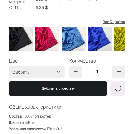
метров
ОПТ
5.25 $
Все 5 цветов
Цвет
Количество
Выбрать
Чёрный
АВ301
Добавить в корзину
Фуксия
АВ306
Голубой
АВ305
Общие характеристики
Электрик
АВ304
Состав:
100% полиэстер
Лимон
АВ303
Ширина:
145 см
Удельная плотность:
170 гр/м²