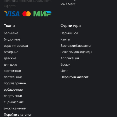
Политика конфиденциальности
Мы в Макс
Оферта
Ткани
Фурнитура
бельевые
Перья и Боа
блузочные
Канты
верхняя одежда
Застежки/Клеванты
вечерние
Вешалки для одежды
детские
Аппликации
для дома
Броши
костюмные
Цепи
плательные
Перейти в каталог
подкладочные
рубашечные
спортивные
сценические
эксклюзивные
Перейти в каталог