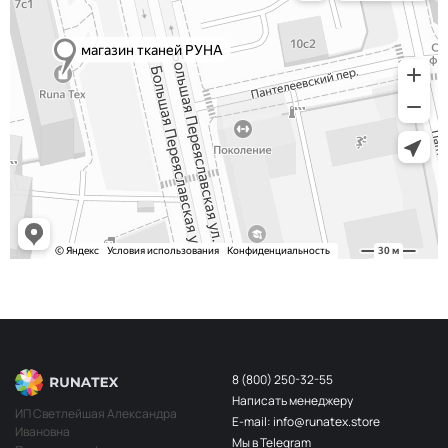
8 (800) 250-32-55
Написать менеджеру
ИП Светлейшая Александра
E-mail: info@runatex.store
Ивановна
Мы в Telegram