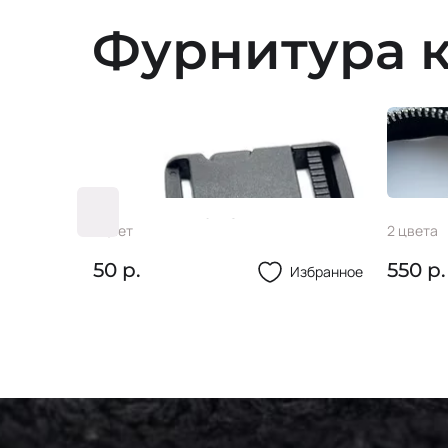
Фурнитура к
Фастекс #6 32мм
Молн
1 цвет
2 цвета
50 р.
550 р.
Избранное
Избранное