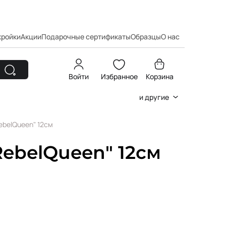
кройки
Акции
Подарочные сертификаты
Образцы
О нас
Войти
Избранное
Корзина
и другие
ebelQueen" 12см
ebelQueen" 12см