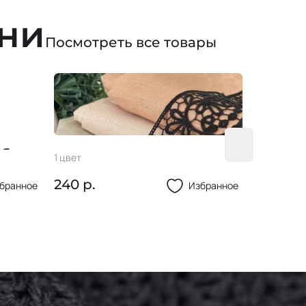
ани
Посмотреть все товары
ая
Кружево 75 мм
Резинк
1 цвет
2 цвета
100% полиэстер
240 р.
30 р.
бранное
Избранное