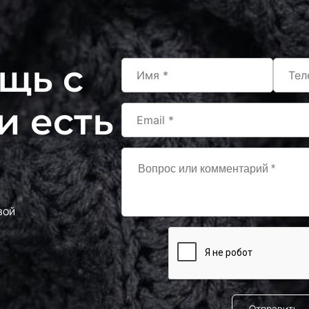
щь с
и есть
вой
Отправить