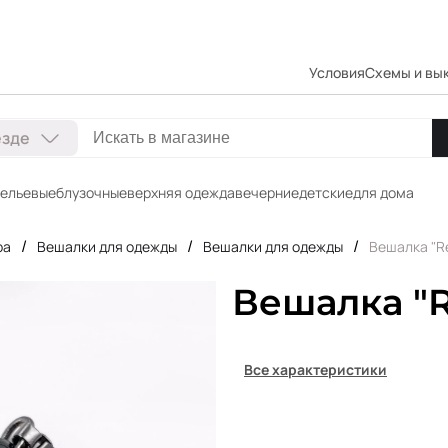
Условия
Схемы и вы
езде
ельевые
блузочные
верхняя одежда
вечерние
детские
для дома
/
/
/
ра
Вешалки для одежды
Вешалки для одежды
Вешалка "R
Вешалка "R
Все характеристики