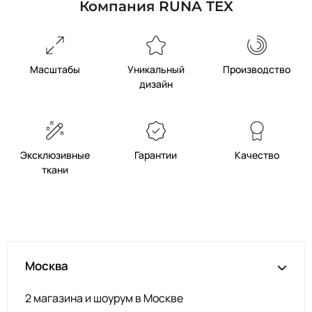
розовый
Компания RUNA TEX
Пенка
2400000591252
Св. персик
2400000591092
Пудра
2400000591054
Масштабы
Уникальный
Производство
дизайн
П.Св.
2400000594727
персик
Св. розовый
2400000591061
Аквамарин
2400000591139
Эксклюзивные
Гарантии
Качество
Нас.
ткани
2400000591122
зелёный
Ментол
2400000591238
П. ментол
2400000591245
Св.
2400000591146
аквамарин
Москва
Нас.
2400000591535
салатовый
2 магазина и шоурум в Москве
Яр. жёлтый
2400000591467