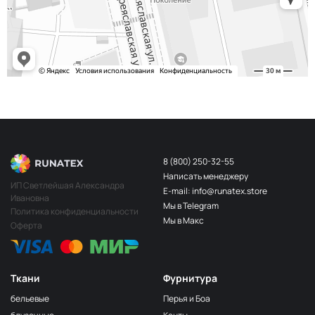
Яр. фиолет
2400000591344
Баклажан
2400000591306
Т. фиолет
2400000591351
П. Индиго
2400000591177
Пыльно-
2400000591382
Пудровый
Яр.
2400000590989
Розовый
8 (800) 250-32-55
Нас. Оранж
2400000591221
Написать менеджеру
ИП Светлейшая Александра
E-mail: info@runatex.store
Жёлтый
2400000591474
Ивановна
Мы в Telegram
Политика конфиденциальности
Св. Фуксия
2400000590996
Мы в Макс
Оферта
Ткани
Фурнитура
бельевые
Перья и Боа