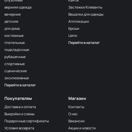
блузочные
Канты
верхняя одежда
Застежки/Клеванты
вечерние
Вешалки для одежды
детские
Аппликации
для дома
Броши
костюмные
Цепи
плательные
Перейти в каталог
подкладочные
рубашечные
спортивные
сценические
эксклюзивные
Перейти в каталог
Покупателям
Магазин
Доставка и оплата
Контакты
Выкройки и схемы
О нас
Подарочные сертификаты
Вакансии
Условия возврата
Акции и новости