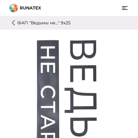
ФАП "Ведьмы не..." 9х25