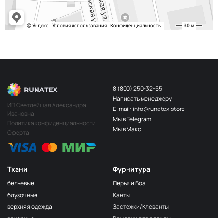
8 (800) 250-32-55
Написать менеджеру
ИП Светлейшая Александра
E-mail: info@runatex.store
Ивановна
Мы в Telegram
Политика конфиденциальности
Мы в Макс
Оферта
Ткани
Фурнитура
бельевые
Перья и Боа
блузочные
Канты
верхняя одежда
Застежки/Клеванты