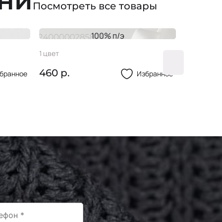
ани
Посмотреть все товары
100% п/э
Кружево 0Ф039 120 мм
Молния
1 цвет
5 цветов
460 р.
750 р.
бранное
Избранное