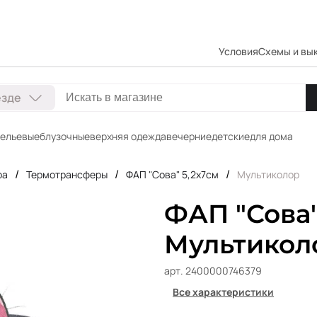
Условия
Схемы и вы
езде
ельевые
блузочные
верхняя одежда
вечерние
детские
для дома
/
/
/
ра
Термотрансферы
ФАП "Сова" 5,2х7см
Мультиколор
ФАП "Сова"
Мультикол
арт. 2400000746379
Все характеристики