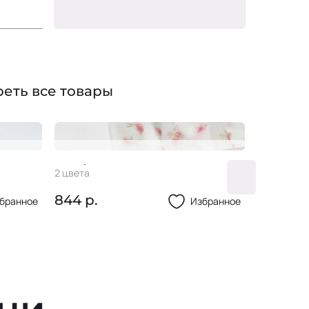
вы!
еть все товары
100%полиэстер
)
ILK
Шифон INFINITI PRINT
Шифон
2 цвета
18 цветов
Бутоны
844 р.
395 р.
бранное
Избранное