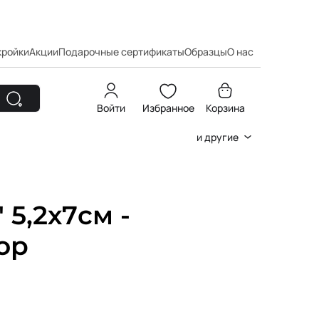
кройки
Акции
Подарочные сертификаты
Образцы
О нас
Войти
Избранное
Корзина
и другие
 5,2х7см -
ор