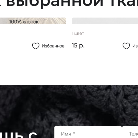
 выбранной тк
100% хлопок
 каймовое #127
Пуг-ца MA42 34L
1 цвет
15 р.
Избранное
Из
щь с