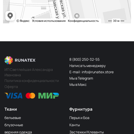
8 (800) 250-32-55
Написать менеджеру
ИП Светлейшая Александра
E-mail: info@runatex.store
Ивановна
Мы в Telegram
Политика конфиденциальности
Мы в Макс
Оферта
Ткани
Фурнитура
бельевые
Перья и Боа
блузочные
Канты
верхняя одежда
Застежки/Клеванты