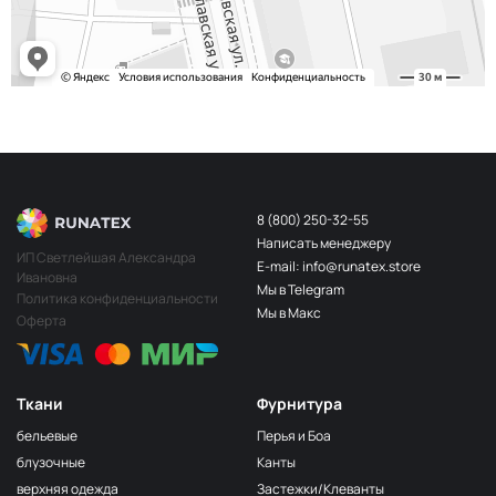
8 (800) 250-32-55
Написать менеджеру
ИП Светлейшая Александра
E-mail: info@runatex.store
Ивановна
Мы в Telegram
Политика конфиденциальности
Мы в Макс
Оферта
Ткани
Фурнитура
бельевые
Перья и Боа
блузочные
Канты
верхняя одежда
Застежки/Клеванты