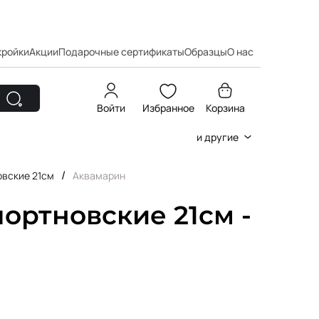
кройки
Акции
Подарочные сертификаты
Образцы
О нас
Войти
Избранное
Корзина
и другие
/
вские 21см
Аквамарин
ортновские 21см -
н