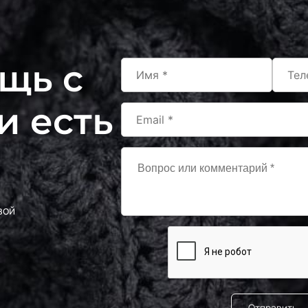
щь с
и есть
вой
Отправить