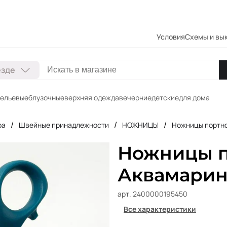
Условия
Схемы и вы
езде
ельевые
блузочные
верхняя одежда
вечерние
детские
для дома
/
/
/
ра
Швейные принадлежности
НОЖНИЦЫ
Ножницы портно
Ножницы п
Аквамари
арт. 2400000195450
Все характеристики