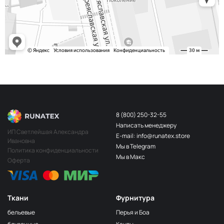
8 (800) 250-32-55
Написать менеджеру
ИП Светлейшая Александра
E-mail: info@runatex.store
Ивановна
Мы в Telegram
Политика конфиденциальности
Мы в Макс
Оферта
Ткани
Фурнитура
бельевые
Перья и Боа