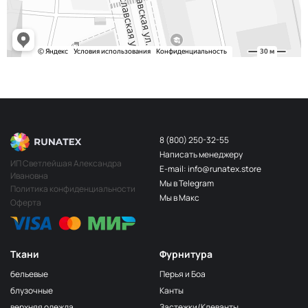
8 (800) 250-32-55
Написать менеджеру
ИП Светлейшая Александра
E-mail: info@runatex.store
Ивановна
Мы в Telegram
Политика конфиденциальности
Мы в Макс
Оферта
Ткани
Фурнитура
бельевые
Перья и Боа
блузочные
Канты
верхняя одежда
Застежки/Клеванты