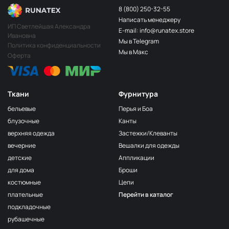
8 (800) 250-32-55
Написать менеджеру
ИП Светлейшая Александра
E-mail: info@runatex.store
Ивановна
Мы в Telegram
Политика конфиденциальности
Мы в Макс
Оферта
Ткани
Фурнитура
бельевые
Перья и Боа
блузочные
Канты
верхняя одежда
Застежки/Клеванты
вечерние
Вешалки для одежды
детские
Аппликации
для дома
Броши
костюмные
Цепи
плательные
Перейти в каталог
подкладочные
рубашечные