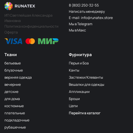
8 (800) 250-32-55
Написать менеджеру
ИП Светлейшая Александра
E-mail: info@runatex.store
Ивановна
Мы в Telegram
Политика конфиденциальности
Мы в Макс
Оферта
Ткани
Фурнитура
бельевые
Перья и Боа
блузочные
Канты
верхняя одежда
Застежки/Клеванты
вечерние
Вешалки для одежды
детские
Аппликации
для дома
Броши
костюмные
Цепи
плательные
Перейти в каталог
подкладочные
рубашечные