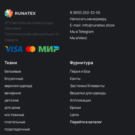
8 (800) 250-32-55
Написать менеджеру
ИП Светлейшая Александра
E-mail: info@runatex.store
Ивановна
Мы в Telegram
Политика конфиденциальности
Мы в Макс
Оферта
Ткани
Фурнитура
бельевые
Перья и Боа
блузочные
Канты
верхняя одежда
Застежки/Клеванты
вечерние
Вешалки для одежды
детские
Аппликации
для дома
Броши
костюмные
Цепи
плательные
Перейти в каталог
подкладочные