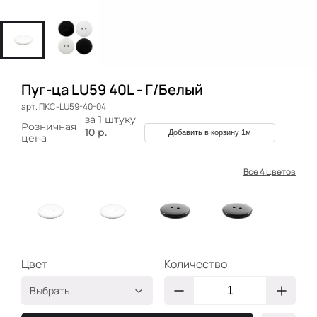
Пуг-цa LU59 40L - Г/Белый
арт. ПКС-LU59-40-04
за 1 штуку
Розничная
10 р.
Добавить в корзину 1м
цена
Все 4 цветов
Цвет
Количество
Выбрать
М/Белый
ПКС-LU59-40-02