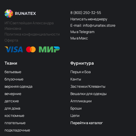
8 (800) 250-32-55
Написать менеджеру
ИП Светлейшая Александра
E-mail: info@runatex.store
Ивановна
Мы в Telegram
Политика конфиденциальности
Мы в Макс
Оферта
Ткани
Фурнитура
бельевые
Перья и Боа
блузочные
Канты
верхняя одежда
Застежки/Клеванты
вечерние
Вешалки для одежды
детские
Аппликации
для дома
Броши
костюмные
Цепи
плательные
Перейти в каталог
подкладочные